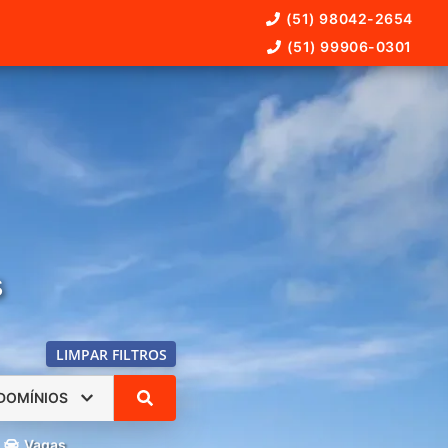
(51) 98042-2654
(51) 99906-0301
s
LIMPAR FILTROS
DOMÍNIOS
Vagas