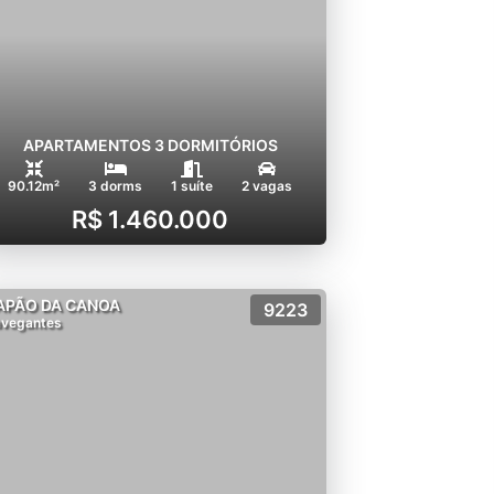
APARTAMENTOS 3 DORMITÓRIOS
90.12m²
3 dorms
1 suíte
2 vagas
R$ 1.460.000
APÃO DA CANOA
9223
vegantes