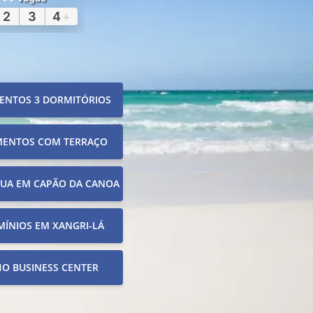
2
3
4
+
ENTOS 3 DORMITÓRIOS
MENTOS COM TERRAÇO
RUA EM CAPÃO DA CANOA
ÍNIOS EM XANGRI-LÁ
O BUSINESS CENTER