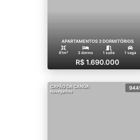
APARTAMENTOS 3 DORMITÓRIOS
91m²
3 dorms
1 suíte
1 vaga
R$ 1.690.000
CAPÃO DA CANOA
944
Navegantes