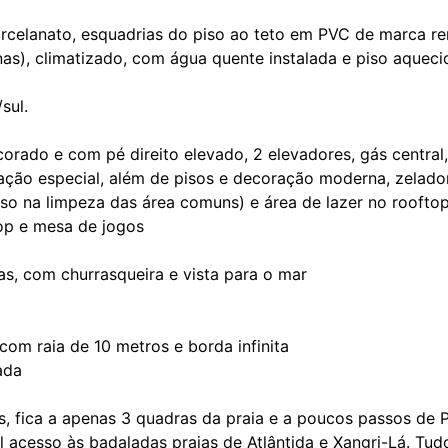
porcelanato, esquadrias do piso ao teto em PVC de marca 
rnas), climatizado, com água quente instalada e piso aqueci
sul.
corado e com pé direito elevado, 2 elevadores, gás central,
ação especial, além de pisos e decoração moderna, zelador
so na limpeza das área comuns) e área de lazer no roofto
op e mesa de jogos
as, com churrasqueira e vista para o mar
 com raia de 10 metros e borda infinita
ada
s, fica a apenas 3 quadras da praia e a poucos passos de 
l acesso às badaladas praias de Atlântida e Xangri-Lá. Tud