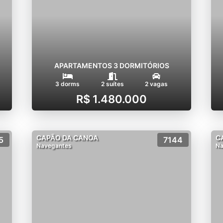
APARTAMENTOS 3 DORMITÓRIOS
3 dorms
2 suítes
2 vagas
R$ 1.480.000
CAPÃO DA CANOA
C
5
7144
Navegantes
Na