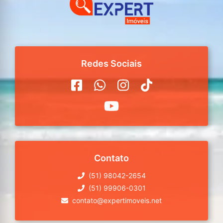
Redes Sociais
Contato
(51) 98042-2654
(51) 99906-0301
contato@expertimoveis.net