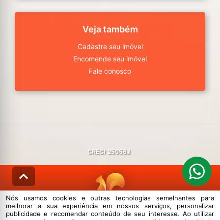
Veja também
Cadastre seu imóvel
Encomende seu imóvel
Fale conosco
CRECI
25056J
Nós usamos cookies e outras tecnologias semelhantes para
melhorar a sua experiência em nossos serviços, personalizar
© DESENVOLVIDO PELA
AGIL.NET
publicidade e recomendar conteúdo de seu interesse. Ao utilizar