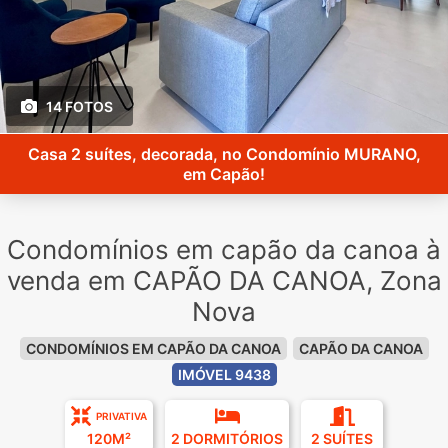
14 FOTOS
Casa 2 suítes, decorada, no Condomínio MURANO,
em Capão!
Condomínios em capão da canoa à
venda em CAPÃO DA CANOA, Zona
Nova
CONDOMÍNIOS EM CAPÃO DA CANOA
CAPÃO DA CANOA
IMÓVEL 9438
PRIVATIVA
120M²
2 DORMITÓRIOS
2 SUÍTES