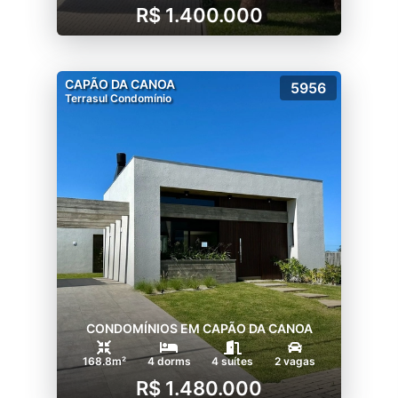
R$ 1.400.000
CAPÃO DA CANOA
5956
Terrasul Condomínio
CONDOMÍNIOS EM CAPÃO DA CANOA
168.8m²
4 dorms
4 suítes
2 vagas
R$ 1.480.000