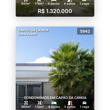
441m²
178m²
4 dorms
4 suítes
1 vaga
R$ 1.320.000
CAPÃO DA CANOA
5942
Dubai Resort
CONDOMÍNIOS EM CAPÃO DA CANOA
365m²
170m²
4 dorms
3 suítes
1 vaga