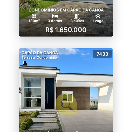
CONDOMÍNIOS EM CAPÃO DA CANOA
180m²
3 dorms
3 suítes
1 vaga
R$ 1.650.000
CAPÃO DA CANOA
7433
Terrasul Condomínio