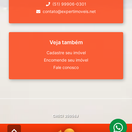
(51) 99906-0301
contato@expertimoveis.net
Veja também
Cadastre seu imóvel
Encomende seu imóvel
Fale conosco
CRECI
25056J